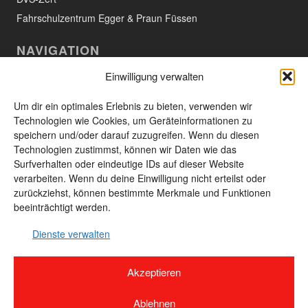
Fahrschulzentrum Egger & Praun Füssen
NAVIGATION
Einwilligung verwalten
Willkommen
Aktuelles
Um dir ein optimales Erlebnis zu bieten, verwenden wir
Technologien wie Cookies, um Geräteinformationen zu
Das Unternehmen
speichern und/oder darauf zuzugreifen. Wenn du diesen
Technologien zustimmst, können wir Daten wie das
Leistungen und Produkte
Surfverhalten oder eindeutige IDs auf dieser Website
Unsere Produkte
verarbeiten. Wenn du deine Einwilligung nicht erteilst oder
zurückziehst, können bestimmte Merkmale und Funktionen
Kontakt
beeinträchtigt werden.
Seitenübersicht
Dienste verwalten
Akzeptieren
© 2026 Unland GmbH & Co. KG - 87629 Füssen-Weissensee · Alle Rechte
vorbehalten · Webdesign by
Designvorsprung
Ablehnen