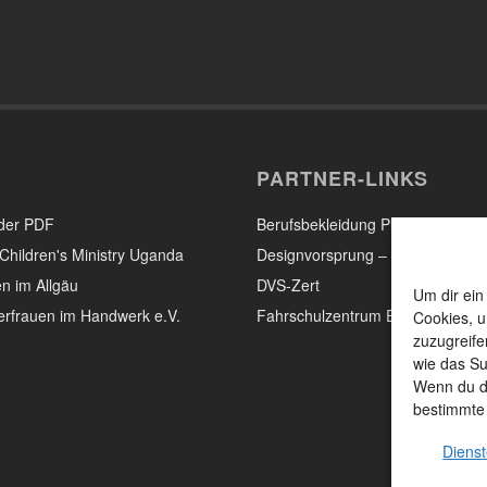
PARTNER-LINKS
der PDF
Berufsbekleidung Pleier – Eisenb
Children's Ministry Uganda
Designvorsprung – Mediendesig
n im Allgäu
DVS-Zert
Um dir ein
rfrauen im Handwerk e.V.
Fahrschulzentrum Egger & Prau
Cookies, u
zuzugreife
wie das Su
Wenn du de
bestimmte
Dienst