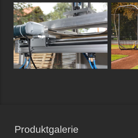
SCHNEIDVORRICHTUNG
BATTI
EUROP
Anlagenbau
,
Maschinenbau
,
Sondermaschinenbau
Konstrukti
Produktgalerie