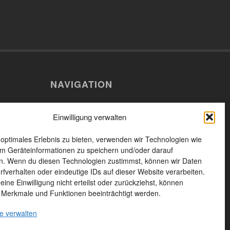
NAVIGATION
Willkommen
erg
Einwilligung verwalten
n
Aktuelles
 optimales Erlebnis zu bieten, verwenden wir Technologien wie
Das Unternehmen
n Füssen
m Geräteinformationen zu speichern und/oder darauf
Leistungen und Produkte
n. Wenn du diesen Technologien zustimmst, können wir Daten
rfverhalten oder eindeutige IDs auf dieser Website verarbeiten.
Unsere Produkte
ine Einwilligung nicht erteilst oder zurückziehst, können
 Merkmale und Funktionen beeinträchtigt werden.
Kontakt
e verwalten
Seitenübersicht