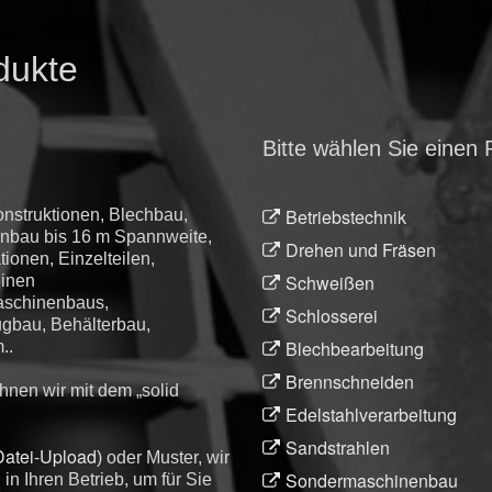
dukte
Bitte wählen Sie einen 
Betriebstechnik
nstruktionen, Blechbau,
lenbau bis 16 m Spannweite,
Drehen und Fräsen
tionen, Einzelteilen,
Schweißen
einen
aschinenbaus,
Schlosserei
ugbau, Behälterbau,
Blechbearbeitung
..
Brennschneiden
hnen wir mit dem „solid
Edelstahlverarbeitung
Sandstrahlen
Datei-Upload
) oder Muster, wir
Sondermaschinenbau
n Ihren Betrieb, um für Sie