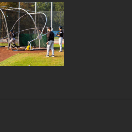
NG CAGE FÜR BASEBALL
AMEISTERSCHAFT 2019
onstechnik
,
Sondermaschinenbau