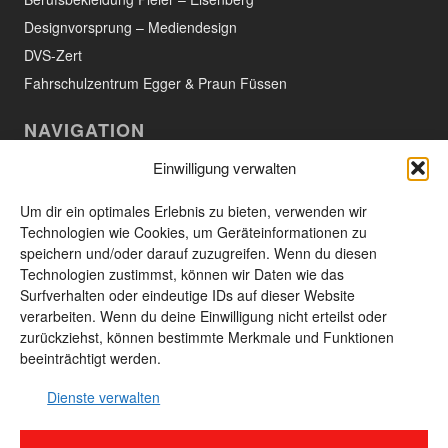
Designvorsprung – Mediendesign
DVS-Zert
Fahrschulzentrum Egger & Praun Füssen
NAVIGATION
Einwilligung verwalten
Willkommen
Aktuelles
Um dir ein optimales Erlebnis zu bieten, verwenden wir
Technologien wie Cookies, um Geräteinformationen zu
Das Unternehmen
speichern und/oder darauf zuzugreifen. Wenn du diesen
Technologien zustimmst, können wir Daten wie das
Leistungen und Produkte
Surfverhalten oder eindeutige IDs auf dieser Website
Unsere Produkte
verarbeiten. Wenn du deine Einwilligung nicht erteilst oder
zurückziehst, können bestimmte Merkmale und Funktionen
Kontakt
beeinträchtigt werden.
Seitenübersicht
Dienste verwalten