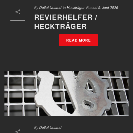
By
Detlef Unland
In
Heckträger
Posted
5. Juni 2025
REVIERHELFER /
HECKTRÄGER
READ MORE
By
Detlef Unland