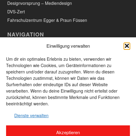
Designvorsprung – Mediendesign
DVS-Zert
Fahrschulzentrum Egger & Praun Füssen
NAVIGATION
Einwilligung verwalten
Willkommen
Aktuelles
Um dir ein optimales Erlebnis zu bieten, verwenden wir
Technologien wie Cookies, um Geräteinformationen zu
Das Unternehmen
speichern und/oder darauf zuzugreifen. Wenn du diesen
Technologien zustimmst, können wir Daten wie das
Leistungen und Produkte
Surfverhalten oder eindeutige IDs auf dieser Website
Unsere Produkte
verarbeiten. Wenn du deine Einwilligung nicht erteilst oder
zurückziehst, können bestimmte Merkmale und Funktionen
Kontakt
beeinträchtigt werden.
Seitenübersicht
Dienste verwalten
Akzeptieren