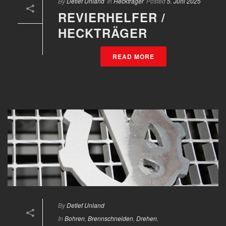
By
Detlef Unland
In
Heckträger
Posted
5. Juni 2025
REVIERHELFER /
HECKTRÄGER
READ MORE
By
Detlef Unland
In
Bohren
,
Brennschneiden
,
Drehen
,