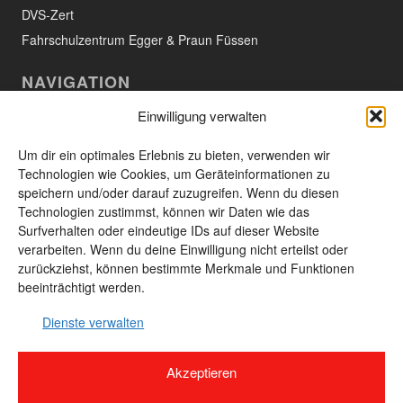
DVS-Zert
Fahrschulzentrum Egger & Praun Füssen
NAVIGATION
Einwilligung verwalten
Willkommen
Aktuelles
Um dir ein optimales Erlebnis zu bieten, verwenden wir
Technologien wie Cookies, um Geräteinformationen zu
Das Unternehmen
speichern und/oder darauf zuzugreifen. Wenn du diesen
Technologien zustimmst, können wir Daten wie das
Leistungen und Produkte
Surfverhalten oder eindeutige IDs auf dieser Website
Unsere Produkte
verarbeiten. Wenn du deine Einwilligung nicht erteilst oder
zurückziehst, können bestimmte Merkmale und Funktionen
Kontakt
beeinträchtigt werden.
Seitenübersicht
Dienste verwalten
Akzeptieren
© 2026 Unland GmbH & Co. KG - 87629 Füssen-Weissensee · Alle Rechte