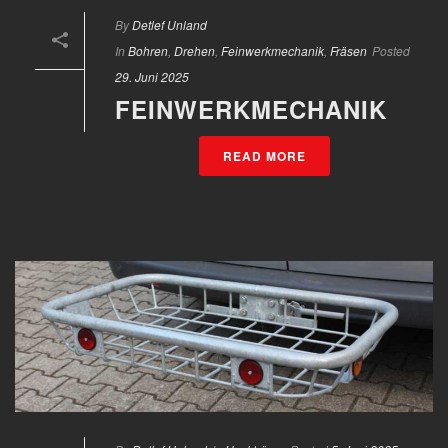
By
Detlef Unland
In
Bohren
,
Drehen
,
Feinwerkmechanik
,
Fräsen
Posted
29. Juni 2025
FEINWERKMECHANIK
READ MORE