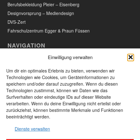
Berufsbekleidung Pleier – Eisenberg
Designvorsprung – Mediendesign
DVS-Zert
Fahrschulzentrum Egger & Praun Füssen
NAVIGATION
Einwilligung verwalten
Willkommen
Aktuelles
Um dir ein optimales Erlebnis zu bieten, verwenden wir
Technologien wie Cookies, um Geräteinformationen zu
Das Unternehmen
speichern und/oder darauf zuzugreifen. Wenn du diesen
Technologien zustimmst, können wir Daten wie das
Leistungen und Produkte
Surfverhalten oder eindeutige IDs auf dieser Website
Unsere Produkte
verarbeiten. Wenn du deine Einwilligung nicht erteilst oder
zurückziehst, können bestimmte Merkmale und Funktionen
Kontakt
beeinträchtigt werden.
Seitenübersicht
Dienste verwalten