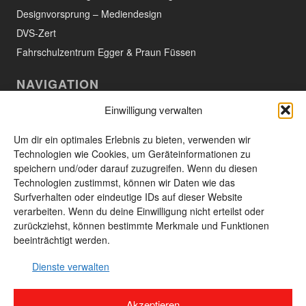
Designvorsprung – Mediendesign
DVS-Zert
Fahrschulzentrum Egger & Praun Füssen
NAVIGATION
Einwilligung verwalten
Willkommen
Aktuelles
Um dir ein optimales Erlebnis zu bieten, verwenden wir
Technologien wie Cookies, um Geräteinformationen zu
Das Unternehmen
speichern und/oder darauf zuzugreifen. Wenn du diesen
Technologien zustimmst, können wir Daten wie das
Leistungen und Produkte
Surfverhalten oder eindeutige IDs auf dieser Website
Unsere Produkte
verarbeiten. Wenn du deine Einwilligung nicht erteilst oder
zurückziehst, können bestimmte Merkmale und Funktionen
Kontakt
beeinträchtigt werden.
Seitenübersicht
Dienste verwalten
Akzeptieren