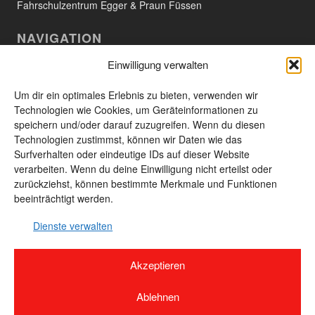
Fahrschulzentrum Egger & Praun Füssen
NAVIGATION
Einwilligung verwalten
Willkommen
Aktuelles
Um dir ein optimales Erlebnis zu bieten, verwenden wir
Technologien wie Cookies, um Geräteinformationen zu
Das Unternehmen
speichern und/oder darauf zuzugreifen. Wenn du diesen
Technologien zustimmst, können wir Daten wie das
Leistungen und Produkte
Surfverhalten oder eindeutige IDs auf dieser Website
Unsere Produkte
verarbeiten. Wenn du deine Einwilligung nicht erteilst oder
zurückziehst, können bestimmte Merkmale und Funktionen
Kontakt
beeinträchtigt werden.
Seitenübersicht
Dienste verwalten
Akzeptieren
© 2026 Unland GmbH & Co. KG - 87629 Füssen-Weissensee · Alle Rechte
vorbehalten · Webdesign by
Designvorsprung
Ablehnen
Impressum