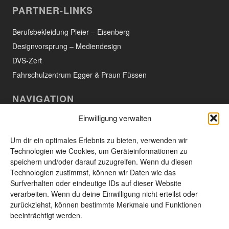
PARTNER-LINKS
Berufsbekleidung Pleier – Eisenberg
Designvorsprung – Mediendesign
DVS-Zert
Fahrschulzentrum Egger & Praun Füssen
NAVIGATION
Einwilligung verwalten
Willkommen
Aktuelles
Um dir ein optimales Erlebnis zu bieten, verwenden wir
Technologien wie Cookies, um Geräteinformationen zu
Das Unternehmen
speichern und/oder darauf zuzugreifen. Wenn du diesen
Technologien zustimmst, können wir Daten wie das
Leistungen und Produkte
Surfverhalten oder eindeutige IDs auf dieser Website
Unsere Produkte
verarbeiten. Wenn du deine Einwilligung nicht erteilst oder
zurückziehst, können bestimmte Merkmale und Funktionen
Kontakt
beeinträchtigt werden.