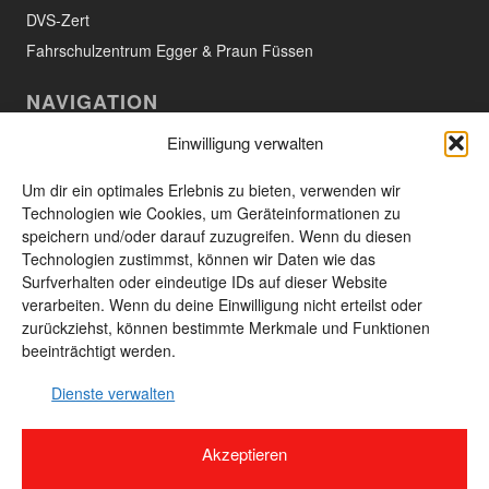
DVS-Zert
Fahrschulzentrum Egger & Praun Füssen
NAVIGATION
Einwilligung verwalten
Willkommen
Aktuelles
Um dir ein optimales Erlebnis zu bieten, verwenden wir
Technologien wie Cookies, um Geräteinformationen zu
Das Unternehmen
speichern und/oder darauf zuzugreifen. Wenn du diesen
Technologien zustimmst, können wir Daten wie das
Leistungen und Produkte
Surfverhalten oder eindeutige IDs auf dieser Website
Unsere Produkte
verarbeiten. Wenn du deine Einwilligung nicht erteilst oder
zurückziehst, können bestimmte Merkmale und Funktionen
Kontakt
beeinträchtigt werden.
Seitenübersicht
Dienste verwalten
Akzeptieren
© 2026 Unland GmbH & Co. KG - 87629 Füssen-Weissensee · Alle Rechte