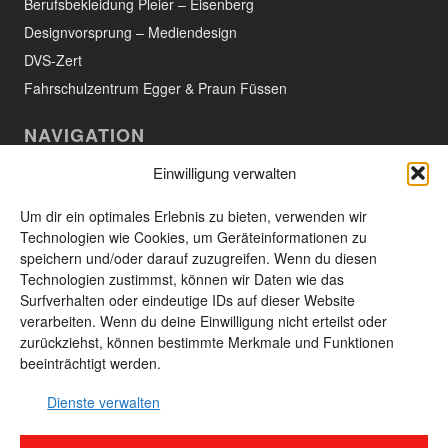
Berufsbekleidung Pleier – Eisenberg
Designvorsprung – Mediendesign
DVS-Zert
Fahrschulzentrum Egger & Praun Füssen
NAVIGATION
Einwilligung verwalten
Willkommen
Aktuelles
Um dir ein optimales Erlebnis zu bieten, verwenden wir
Technologien wie Cookies, um Geräteinformationen zu
Das Unternehmen
speichern und/oder darauf zuzugreifen. Wenn du diesen
Technologien zustimmst, können wir Daten wie das
Leistungen und Produkte
Surfverhalten oder eindeutige IDs auf dieser Website
Unsere Produkte
verarbeiten. Wenn du deine Einwilligung nicht erteilst oder
zurückziehst, können bestimmte Merkmale und Funktionen
Kontakt
beeinträchtigt werden.
Seitenübersicht
Dienste verwalten