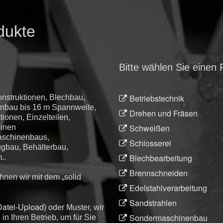
dukte
Bitte wählen Sie einen 
Betriebstechnik
nstruktionen, Blechbau,
lenbau bis 16 m Spannweite,
Drehen und Fräsen
tionen, Einzelteilen,
Schweißen
einen
aschinenbaus,
Schlosserei
ugbau, Behälterbau,
Blechbearbeitung
..
Brennschneiden
hnen wir mit dem „solid
Edelstahlverarbeitung
Sandstrahlen
Datei-Upload
) oder Muster, wir
Sondermaschinenbau
n Ihren Betrieb, um für Sie