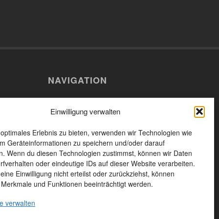
NAVIGATION
Willkommen
erg
Einwilligung verwalten
n
Aktuelles
 optimales Erlebnis zu bieten, verwenden wir Technologien wie
Das Unternehmen
n Füssen
m Geräteinformationen zu speichern und/oder darauf
Leistungen und Produkte
n. Wenn du diesen Technologien zustimmst, können wir Daten
rfverhalten oder eindeutige IDs auf dieser Website verarbeiten.
Unsere Produkte
ine Einwilligung nicht erteilst oder zurückziehst, können
 Merkmale und Funktionen beeinträchtigt werden.
Kontakt
e verwalten
Seitenübersicht