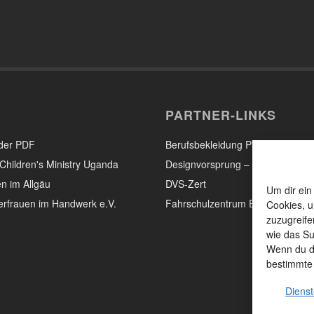
PARTNER-LINKS
der PDF
Berufsbekleidung Pleier – Eisenb
Children's Ministry Uganda
Designvorsprung – Mediendesig
n im Allgäu
DVS-Zert
Um dir ein
rfrauen im Handwerk e.V.
Fahrschulzentrum Egger & Prau
Cookies, u
zuzugreife
wie das Su
Wenn du de
bestimmte
Dienst