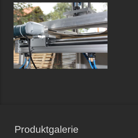
SCHNEIDVORRICHTUNG
Anlagenbau
,
Maschinenbau
,
Sondermaschinenbau
Produktgalerie