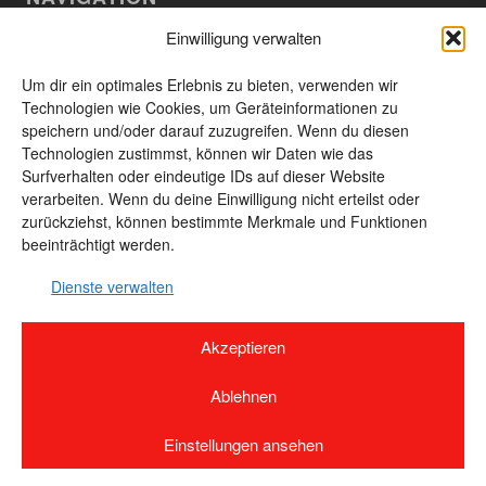
Einwilligung verwalten
Willkommen
Aktuelles
Um dir ein optimales Erlebnis zu bieten, verwenden wir
Technologien wie Cookies, um Geräteinformationen zu
Das Unternehmen
speichern und/oder darauf zuzugreifen. Wenn du diesen
Technologien zustimmst, können wir Daten wie das
Leistungen und Produkte
Surfverhalten oder eindeutige IDs auf dieser Website
Unsere Produkte
verarbeiten. Wenn du deine Einwilligung nicht erteilst oder
zurückziehst, können bestimmte Merkmale und Funktionen
Kontakt
beeinträchtigt werden.
Seitenübersicht
Dienste verwalten
Akzeptieren
© 2026 Unland GmbH & Co. KG - 87629 Füssen-Weissensee · Alle Rechte
vorbehalten · Webdesign by
Designvorsprung
Ablehnen
Impressum
Datenschutz
Einstellungen ansehen
Cookie-Richtlinie (EU)